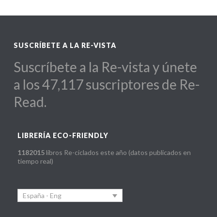
SUSCRÍBETE A LA RE-VISTA
Suscríbete a la Re-vista y únete
a los 47,117 suscriptores de Re-
Read.
LIBRERÍA ECO-FRIENDLY
1182015
libros Re-ciclados este año (datos publicados en
tiempo real)
España - Eng