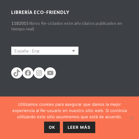
LIBRERÍA ECO-FRIENDLY
1182015
libros Re-ciclados este año (datos publicados en
tiempo real)
España - Eng
TikTok
Facebook
Instagram
YouTube
Utilizamos cookies para asegurar que damos la mejor
España - cast
España - Cat
España - Eus
experiencia al Re-usuario en nuestro sitio web. Si continúa
España - Eng
España - Gal
France - Fra
utilizando este sitio asumiremos que está de acuerdo.
Portugal - pt
OK
LEER MÁS