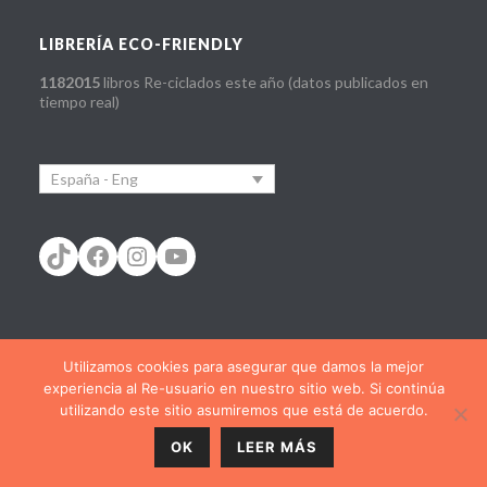
LIBRERÍA ECO-FRIENDLY
1182015
libros Re-ciclados este año (datos publicados en
tiempo real)
España - Eng
TikTok
Facebook
Instagram
YouTube
Utilizamos cookies para asegurar que damos la mejor
España - cast
España - Cat
España - Eus
experiencia al Re-usuario en nuestro sitio web. Si continúa
España - Eng
España - Gal
France - Fra
utilizando este sitio asumiremos que está de acuerdo.
Portugal - pt
OK
LEER MÁS