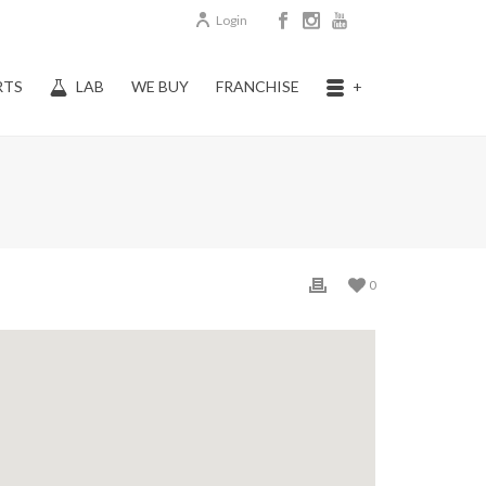
Login
RTS
LAB
WE BUY
FRANCHISE
+
0