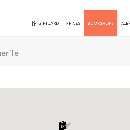
GIFTCARD
PRICES
BOOKSHOPS
ALE
erife