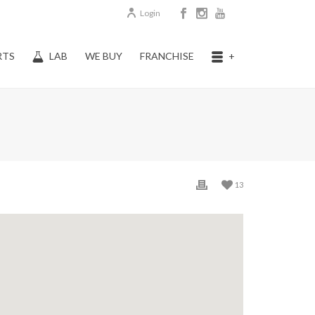
Login
RTS
LAB
WE BUY
FRANCHISE
+
13