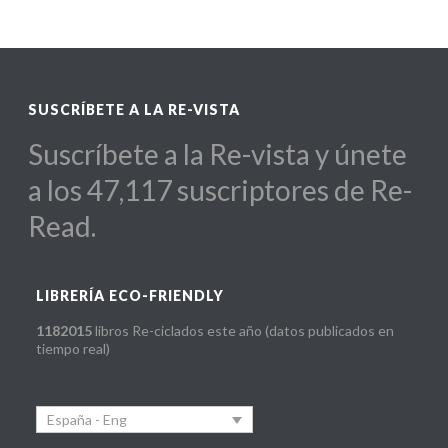
SUSCRÍBETE A LA RE-VISTA
Suscríbete a la Re-vista y únete
a los 47,117 suscriptores de Re-
Read.
LIBRERÍA ECO-FRIENDLY
1182015
libros Re-ciclados este año (datos publicados en
tiempo real)
España - Eng