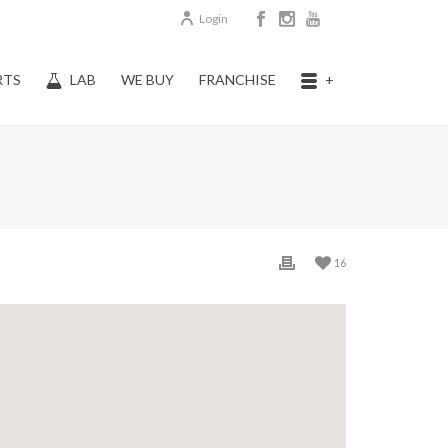
Login
RTS
LAB
WE BUY
FRANCHISE
+
16