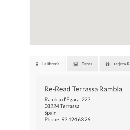
La librería
Fotos
tarjeta R
Re-Read Terrassa Rambla
Rambla d'Ègara, 223
08224
Terrassa
Spain
Phone:
93 124 63 26