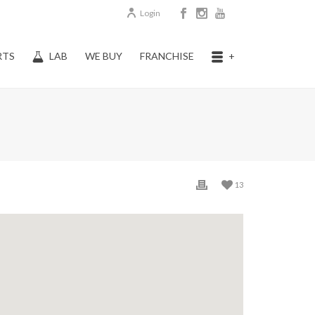
Login
RTS
LAB
WE BUY
FRANCHISE
+
13