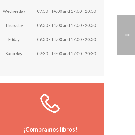
Wednesday
09:30 - 14:00
and
17:00 - 20:30
Thursday
09:30 - 14:00
and
17:00 - 20:30
Friday
09:30 - 14:00
and
17:00 - 20:30
Saturday
09:30 - 14:00
and
17:00 - 20:30
Llámanos ya
Llámanos directamente a la librería o
rellena el formulario
¡Compramos libros!
MÁS SOBRE LA COMPRA DE LIBROS