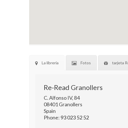
La librería
Fotos
tarjeta R
Re-Read Granollers
C. Alfonso IV, 84
08401
Granollers
Spain
Phone:
93 023 52 52