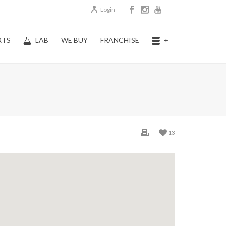
Login
RTS
LAB
WE BUY
FRANCHISE
+
13