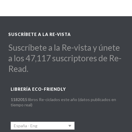
SUSCRÍBETE A LA RE-VISTA
Suscríbete a la Re-vista y únete
a los 47,117 suscriptores de Re-
Read.
LIBRERÍA ECO-FRIENDLY
1182015
libros Re-ciclados este año (datos publicados en
tiempo real)
España - Eng