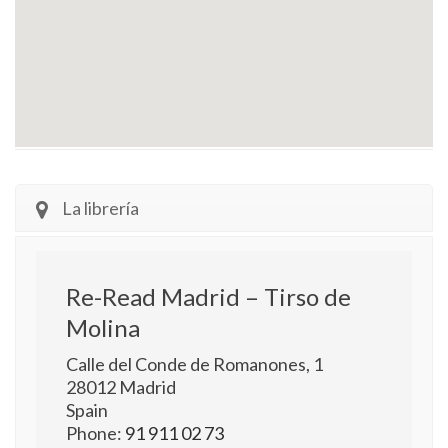
La librería
Re-Read Madrid – Tirso de
Molina
Calle del Conde de Romanones, 1
28012
Madrid
Spain
Phone:
91 911 02 73