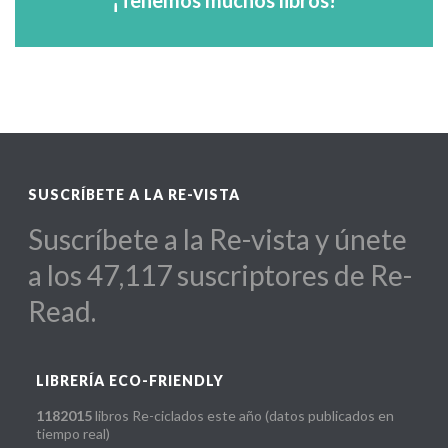
Para escuelas, diseñadores, hoteles,
SUSCRÍBETE A LA RE-VISTA
Suscríbete a la Re-vista y únete
a los 47,117 suscriptores de Re-
Read.
LIBRERÍA ECO-FRIENDLY
1182015
libros Re-ciclados este año (datos publicados en
tiempo real)