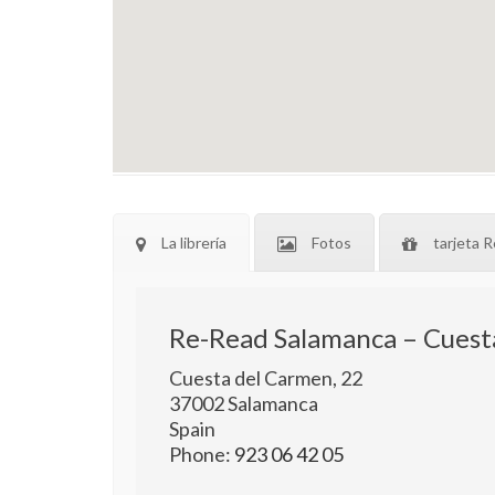
La librería
Fotos
tarjeta R
Re-Read Salamanca – Cuest
Cuesta del Carmen, 22
37002
Salamanca
Spain
Phone:
923 06 42 05