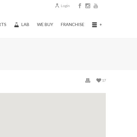
Login
RTS
LAB
WE BUY
FRANCHISE
+
17