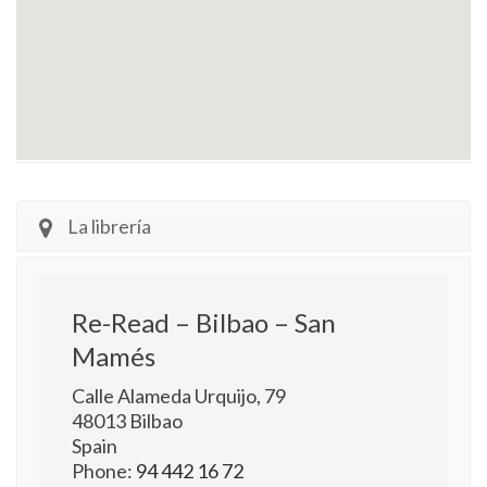
La librería
Re-Read – Bilbao – San
Mamés
Calle Alameda Urquijo, 79
48013
Bilbao
Spain
Phone:
94 442 16 72