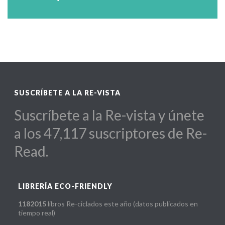
Para escuelas, diseñadores, hoteles,
SUSCRÍBETE A LA RE-VISTA
Suscríbete a la Re-vista y únete
a los 47,117 suscriptores de Re-
Read.
LIBRERÍA ECO-FRIENDLY
1182015
libros Re-ciclados este año (datos publicados en
tiempo real)