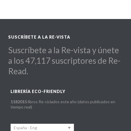
SUSCRÍBETE A LA RE-VISTA
Suscríbete a la Re-vista y únete
a los 47,117 suscriptores de Re-
Read.
LIBRERÍA ECO-FRIENDLY
1182015
libros Re-ciclados este año (datos publicados en
tiempo real)
España - Eng