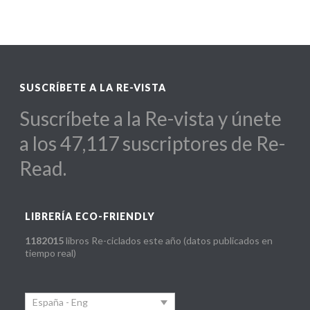
SUSCRÍBETE A LA RE-VISTA
Suscríbete a la Re-vista y únete
a los 47,117 suscriptores de Re-
Read.
LIBRERÍA ECO-FRIENDLY
1182015
libros Re-ciclados este año (datos publicados en
tiempo real)
España - Eng