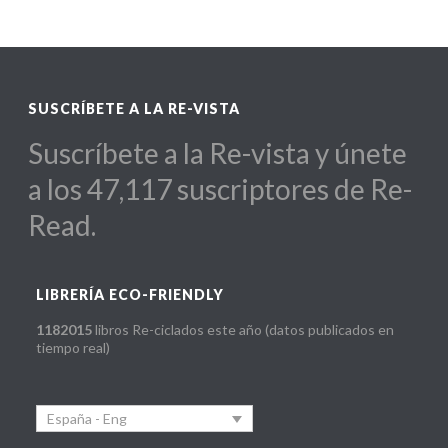
SUSCRÍBETE A LA RE-VISTA
Suscríbete a la Re-vista y únete
a los 47,117 suscriptores de Re-
Read.
LIBRERÍA ECO-FRIENDLY
1182015
libros Re-ciclados este año (datos publicados en
tiempo real)
España - Eng