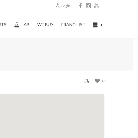
Login
RTS
LAB
WE BUY
FRANCHISE
+
39