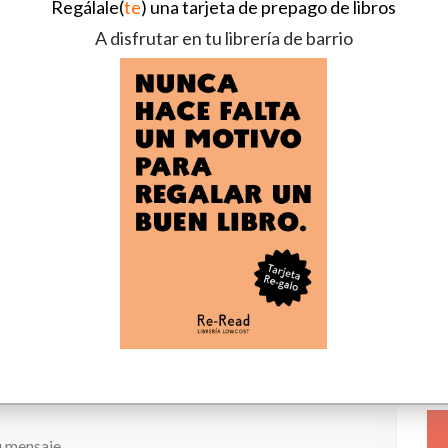
Regálale(
te
) una tarjeta de prepago de libros
A disfrutar en tu librería de barrio
Tu email *
Asunto
 mensaje