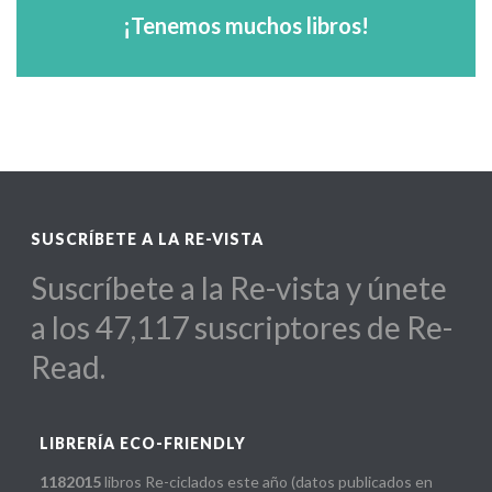
arquitectos...
¡Tenemos muchos libros!
Para escuelas, diseñadores, hoteles,
SUSCRÍBETE A LA RE-VISTA
Suscríbete a la Re-vista y únete
a los 47,117 suscriptores de Re-
Read.
LIBRERÍA ECO-FRIENDLY
1182015
libros Re-ciclados este año (datos publicados en