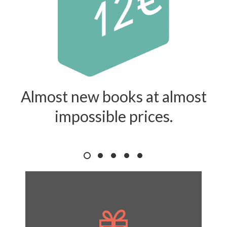
Almost new books at almost
impossible prices.
¡S
R
¿Conoces la tarjeta Re-galo?