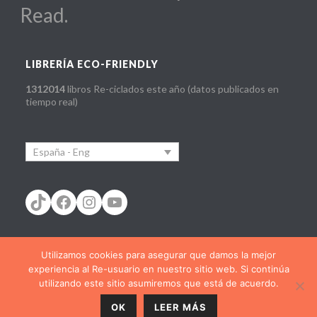
Read.
LIBRERÍA ECO-FRIENDLY
1312014
libros Re-ciclados este año (datos publicados en
tiempo real)
España - Eng
TikTok
Facebook
Instagram
YouTube
Utilizamos cookies para asegurar que damos la mejor
experiencia al Re-usuario en nuestro sitio web. Si continúa
España - cast
España - Cat
España - Eus
utilizando este sitio asumiremos que está de acuerdo.
España - Eng
España - Gal
France - Fra
OK
LEER MÁS