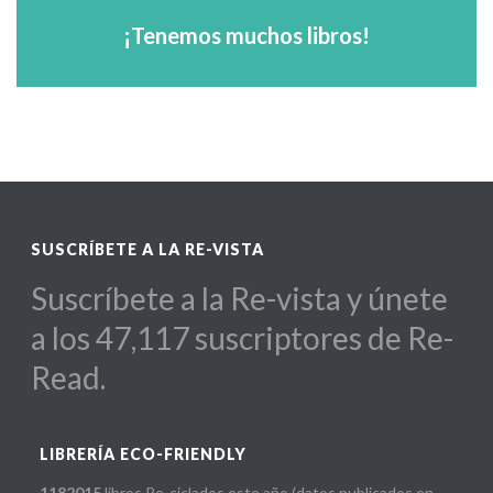
arquitectos...
¡Tenemos muchos libros!
Para escuelas, diseñadores, hoteles,
SUSCRÍBETE A LA RE-VISTA
Suscríbete a la Re-vista y únete
a los 47,117 suscriptores de Re-
Read.
LIBRERÍA ECO-FRIENDLY
1182015
libros Re-ciclados este año (datos publicados en